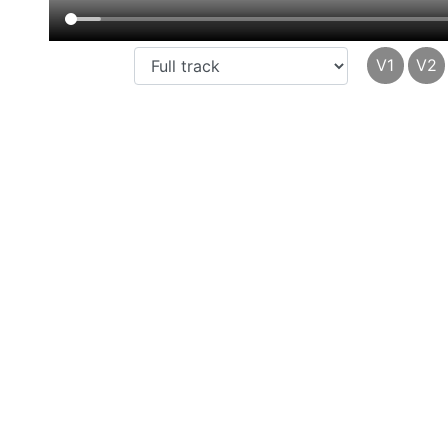
V1
V2