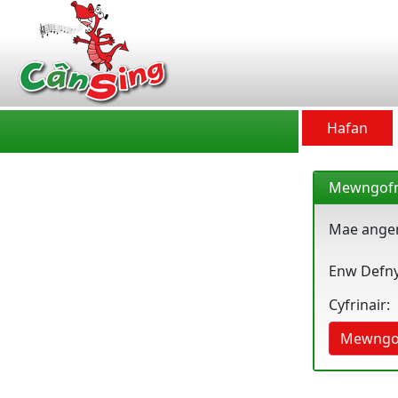
CânSing
Hafan
Mewngofn
Mae angen
Enw Defny
Cyfrinair:
Mewngo