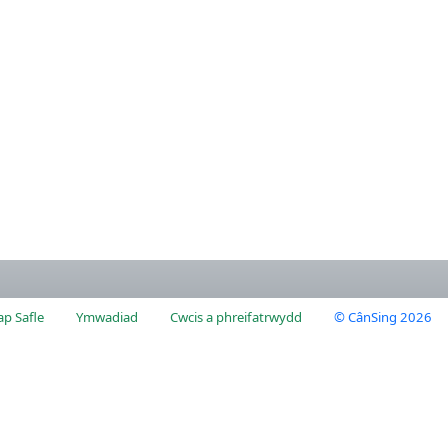
p Safle
Ymwadiad
Cwcis a phreifatrwydd
© CânSing 2026