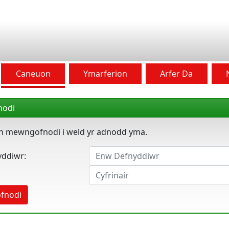
Caneuon
Ymarferion
Arfer Da
odi
 mewngofnodi i weld yr adnodd yma.
ddiwr:
fnodi