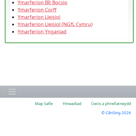
Ymarferion Bît Bocsio
Ymarferion Corff
Ymarferion Lleisiol
Ymarferion Lleisiol (NGfL Cymru)
Ymarferion Ynganiad
Map Safle
Ymwadiad
Cwcis a phreifatrwydd
© CânSing 2026