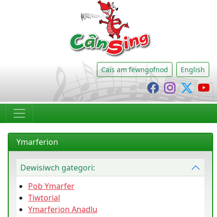
CânSing
Cais am fewngofnod
English
Cânsing Faceb
Cânsing I
Cânsi
C
Ymarferion
Dewisiwch gategori:
Pob Ymarfer
Tiwtorial
Ymarferion Anadlu