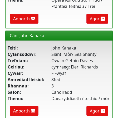
Thema:
Opera Adrodd stori Hud /
Ffantasi Teithiau / Trei
Adborth
Agor
Cân: John Kanaka
Teitl:
John Kanaka
Cyfansoddwr:
Sianti Môr/ Sea Shanty
Trefniant:
Owain Gethin Davies
Geiriau:
cymraeg: Eleri Richards
Cywair:
F Fwyaf
Amrediad lleisiol:
8fed
Rhannau:
3
Safon:
Canolradd
Thema:
Daearyddiaeth / teithio / môr
Adborth
Agor