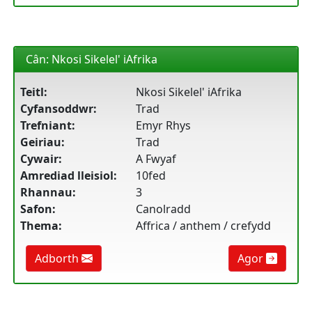
Cân: Nkosi Sikelel' iAfrika
Teitl:
Nkosi Sikelel' iAfrika
Cyfansoddwr:
Trad
Trefniant:
Emyr Rhys
Geiriau:
Trad
Cywair:
A Fwyaf
Amrediad lleisiol:
10fed
Rhannau:
3
Safon:
Canolradd
Thema:
Affrica / anthem / crefydd
Adborth
Agor