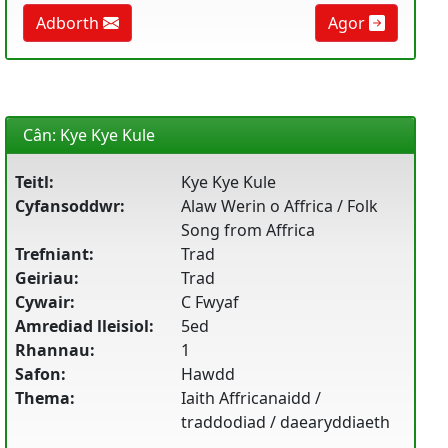
Adborth
Agor
Cân: Kye Kye Kule
Teitl:
Kye Kye Kule
Cyfansoddwr:
Alaw Werin o Affrica / Folk
Song from Affrica
Trefniant:
Trad
Geiriau:
Trad
Cywair:
C Fwyaf
Amrediad lleisiol:
5ed
Rhannau:
1
Safon:
Hawdd
Thema:
Iaith Affricanaidd /
traddodiad / daearyddiaeth