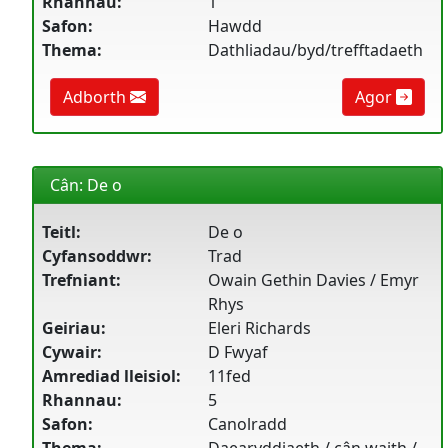
Rhannau:
1
Safon:
Hawdd
Thema:
Dathliadau/byd/trefftadaeth
Adborth
Agor
Cân: De o
Teitl:
De o
Cyfansoddwr:
Trad
Trefniant:
Owain Gethin Davies / Emyr
Rhys
Geiriau:
Eleri Richards
Cywair:
D Fwyaf
Amrediad lleisiol:
11fed
Rhannau:
5
Safon:
Canolradd