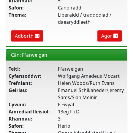
Rhannau:
5
Safon:
Canolradd
Thema:
Liberaidd / traddodiad /
daearyddiaeth
Adborth
Agor
Cân: Ffarwelgan
Teitl:
Ffarwelgan
Cyfansoddwr:
Wolfgang Amadeus Mozart
Trefniant:
Helen Woods/Ruth Evans
Geiriau:
Emanuel Schikaneder/Jeremy
Sams/Sian Meinir
Cywair:
F Fwyaf
Amrediad lleisiol:
13eg F i D
Rhannau:
3
Safon:
Heriol