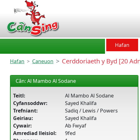
CânSing
Hafan
Cerddoriaeth y Byd [20 Ad
Hafan
Caneuon
Cân: Al Mambo Al Sodane
Teitl:
Al Mambo Al Sodane
Cyfansoddwr:
Sayed Khalifa
Trefniant:
Sadiq / Lewis / Powers
Geiriau:
Sayed Khalifa
Cywair:
Ab Fwyaf
Amrediad lleisiol:
9fed