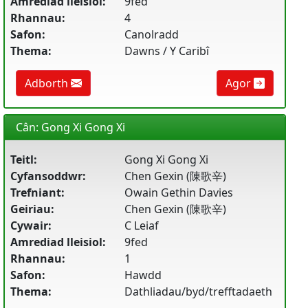
Amrediad lleisiol:
9fed
Rhannau:
4
Safon:
Canolradd
Thema:
Dawns / Y Caribî
Adborth
Agor
Cân: Gong Xi Gong Xi
Teitl:
Gong Xi Gong Xi
Cyfansoddwr:
Chen Gexin (陳歌辛)
Trefniant:
Owain Gethin Davies
Geiriau:
Chen Gexin (陳歌辛)
Cywair:
C Leiaf
Amrediad lleisiol:
9fed
Rhannau:
1
Safon:
Hawdd
Thema:
Dathliadau/byd/trefftadaeth