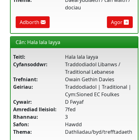
Thema:
Daearyddiaeth / cân waith /
dociau
Adborth
Agor
Cân: Hala lala layya
Teitl:
Hala lala layya
Cyfansoddwr:
Traddodiadol Libanws /
Traditional Lebanese
Trefniant:
Owain Gethin Davies
Geiriau:
Traddodiadol | Traditional |
Cym:Sioned EC Foulkes
Cywair:
D Fwyaf
Amrediad lleisiol:
7fed
Rhannau:
3
Safon:
Hawdd
Thema:
Dathliadau/byd/trefftadaeth