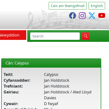
Cais am fewngofnod
English
Cânsing Facebo
Cânsing In
Cânsi
C
Newyddion
chwilio
Cân: Calypso
Teitl:
Calypso
Cyfansoddwr:
Jan Holdstock
Trefniant:
Jan Holdstock
Geiriau:
Jan Holdstock / Aled Lloyd
Davies
Cywair:
D fwyaf