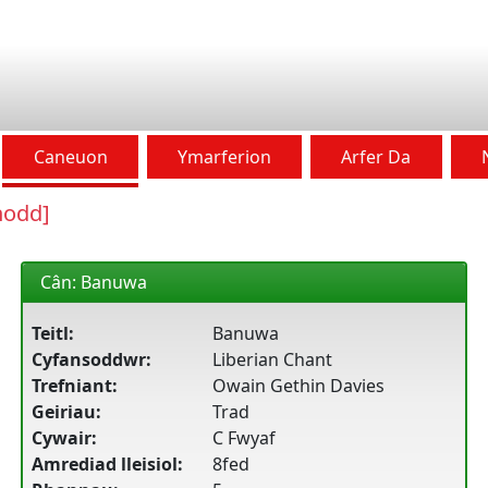
Caneuon
Ymarferion
Arfer Da
nodd]
Cân: Banuwa
Teitl:
Banuwa
Cyfansoddwr:
Liberian Chant
Trefniant:
Owain Gethin Davies
Geiriau:
Trad
Cywair:
C Fwyaf
Amrediad lleisiol:
8fed