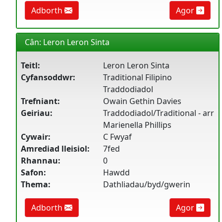
Adborth
Agor
Cân: Leron Leron Sinta
Teitl:
Leron Leron Sinta
Cyfansoddwr:
Traditional Filipino
Traddodiadol
Trefniant:
Owain Gethin Davies
Geiriau:
Traddodiadol/Traditional - arr
Marienella Phillips
Cywair:
C Fwyaf
Amrediad lleisiol:
7fed
Rhannau:
0
Safon:
Hawdd
Thema:
Dathliadau/byd/gwerin
Adborth
Agor