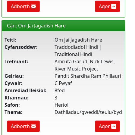
Adborth
Agor
Cân: Om Jai Jagadish Hare
Teitl:
Om Jai Jagadish Hare
Cyfansoddwr:
Traddodiadol Hindi |
Traditional Hindi
Trefniant:
Amruta Garud, Nick Lewis,
River Music Project
Geiriau:
Pandit Shardha Ram Phillauri
Cywair:
C Fwyaf
Amrediad lleisiol:
8fed
Rhannau:
3
Safon:
Heriol
Thema:
Dathliadau/gweddi/teulu/byd
Adborth
Agor