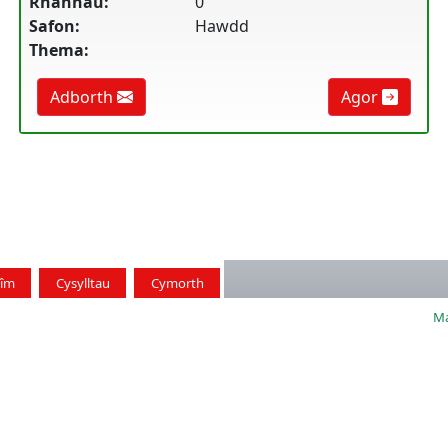
Rhannau:
0
Safon:
Hawdd
Thema:
Adborth
Agor
Tîm
Cysylltau
Cymorth
Ma