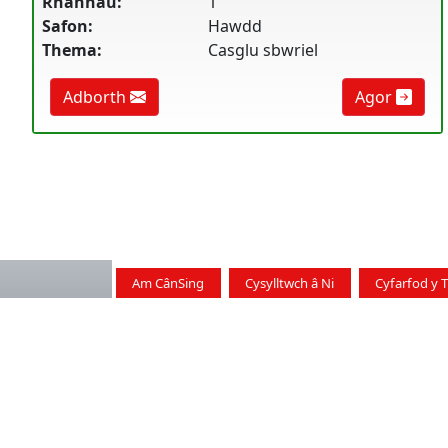
Rhannau:
1
Safon:
Hawdd
Thema:
Casglu sbwriel
Adborth
Agor
Am CânSing
Cysylltwch â Ni
Cyfarfod y 