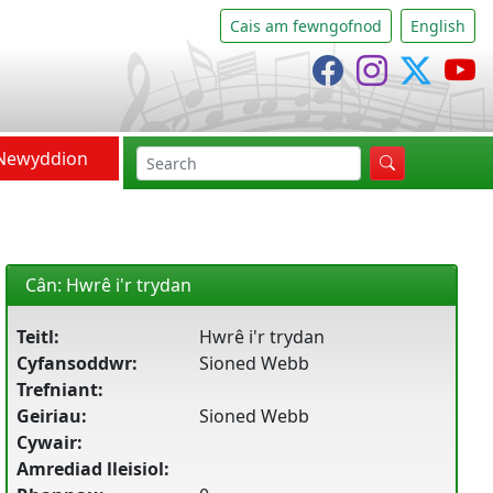
Cais am fewngofnod
English
Cânsing Facebo
Cânsing In
Cânsi
C
Newyddion
chwilio
Cân: Hwrê i'r trydan
Teitl:
Hwrê i'r trydan
Cyfansoddwr:
Sioned Webb
Trefniant:
Geiriau:
Sioned Webb
Cywair:
Amrediad lleisiol: