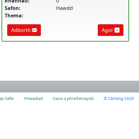
Rhannau:
0
Safon:
Hawdd
Thema:
Adborth
Agor
p Safle
Ymwadiad
Cwcis a phreifatrwydd
© CânSing 2026