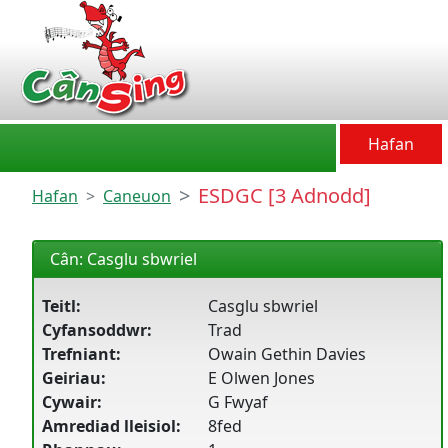
CânSing
Hafan
ESDGC [3 Adnodd]
Hafan
Caneuon
Cân: Casglu sbwriel
Teitl:
Casglu sbwriel
Cyfansoddwr:
Trad
Trefniant:
Owain Gethin Davies
Geiriau:
E Olwen Jones
Cywair:
G Fwyaf
Amrediad lleisiol:
8fed