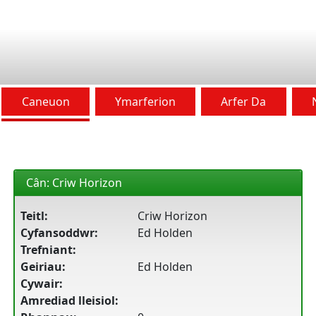
Caneuon
Ymarferion
Arfer Da
Cân: Criw Horizon
Teitl:
Criw Horizon
Cyfansoddwr:
Ed Holden
Trefniant:
Geiriau:
Ed Holden
Cywair:
Amrediad lleisiol: