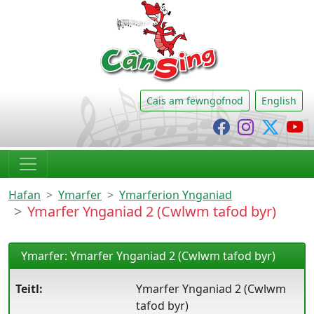
CânSing
Cais am fewngofnod
English
Cânsing Faceb
Cânsing I
Cânsi
C
Hafan
Ymarfer
Ymarferion Ynganiad
Ymarfer Ynganiad 2 (Cwlwm tafod byr)
Ymarfer: Ymarfer Ynganiad 2 (Cwlwm tafod byr)
Teitl:
Ymarfer Ynganiad 2 (Cwlwm
tafod byr)