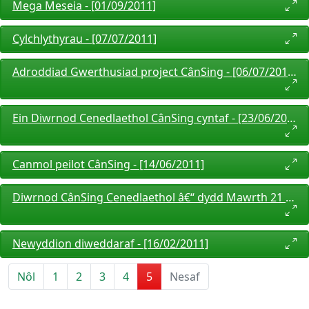
Mega Meseia - [01/09/2011]
Cylchlythyrau - [07/07/2011]
Adroddiad Gwerthusiad project CânSing - [06/07/2011]
Ein Diwrnod Cenedlaethol CânSing cyntaf - [23/06/2011]
Canmol peilot CânSing - [14/06/2011]
Diwrnod CânSing Cenedlaethol â€“ dydd Mawrth 21 Mehefin 2011 - [06/05/2011]
Newyddion diweddaraf - [16/02/2011]
Nôl
1
2
3
4
5
Nesaf