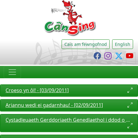
CânSing
Cais am fewngofnod
English
Cânsing Faceb
Cânsing I
Cânsi
C
Croeso yn ôl! - [03/09/2011]
Ariannu wedi ei gadarnhau! - [02/09/2011]
Cystadleuaeth Gerddoriaeth Genedlaethol i ddod o hyd i'r â€˜Next Brit Thing' ymysg pobl ifanc - [02/09/2011]