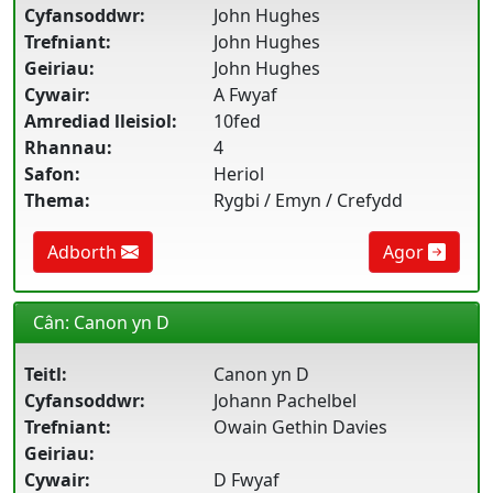
Cyfansoddwr:
John Hughes
Trefniant:
John Hughes
Geiriau:
John Hughes
Cywair:
A Fwyaf
Amrediad lleisiol:
10fed
Rhannau:
4
Safon:
Heriol
Thema:
Rygbi / Emyn / Crefydd
Adborth
Agor
Cân: Canon yn D
Teitl:
Canon yn D
Cyfansoddwr:
Johann Pachelbel
Trefniant:
Owain Gethin Davies
Geiriau:
Cywair:
D Fwyaf