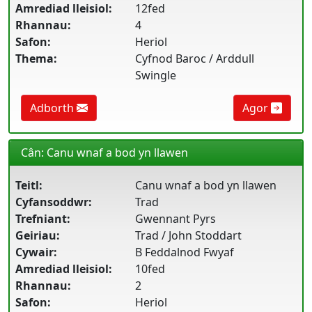
Amrediad lleisiol:
12fed
Rhannau:
4
Safon:
Heriol
Thema:
Cyfnod Baroc / Arddull
Swingle
Adborth
Agor
Cân: Canu wnaf a bod yn llawen
Teitl:
Canu wnaf a bod yn llawen
Cyfansoddwr:
Trad
Trefniant:
Gwennant Pyrs
Geiriau:
Trad / John Stoddart
Cywair:
B Feddalnod Fwyaf
Amrediad lleisiol:
10fed
Rhannau:
2
Safon:
Heriol