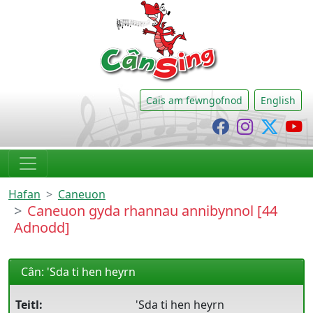
CânSing
Cais am fewngofnod
English
Cânsing Faceb
Cânsing I
Cânsi
C
Hafan
Caneuon
Caneuon gyda rhannau annibynnol [44
Adnodd]
Cân: 'Sda ti hen heyrn
Teitl:
'Sda ti hen heyrn