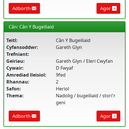
Adborth
Agor
Cân: Cân Y Bugeiliaid
Teitl:
Cân Y Bugeiliaid
Cyfansoddwr:
Gareth Glyn
Trefniant:
Geiriau:
Gareth Glyn / Eleri Cwyfan
Cywair:
D Fwyaf
Amrediad lleisiol:
9fed
Rhannau:
2
Safon:
Heriol
Thema:
Nadolig / bugeiliaid / stori'r
geni
Adborth
Agor