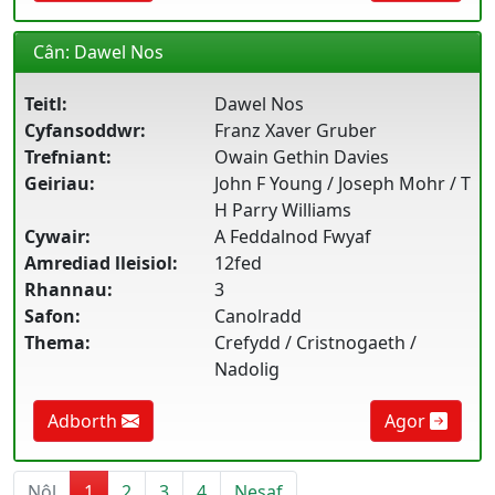
Cân: Dawel Nos
Teitl:
Dawel Nos
Cyfansoddwr:
Franz Xaver Gruber
Trefniant:
Owain Gethin Davies
Geiriau:
John F Young / Joseph Mohr / T
H Parry Williams
Cywair:
A Feddalnod Fwyaf
Amrediad lleisiol:
12fed
Rhannau:
3
Safon:
Canolradd
Thema:
Crefydd / Cristnogaeth /
Nadolig
Adborth
Agor
Nôl
1
2
3
4
Nesaf