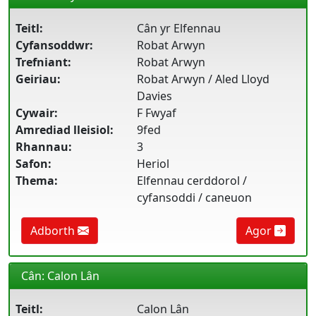
Teitl:
Cân yr Elfennau
Cyfansoddwr:
Robat Arwyn
Trefniant:
Robat Arwyn
Geiriau:
Robat Arwyn / Aled Lloyd
Davies
Cywair:
F Fwyaf
Amrediad lleisiol:
9fed
Rhannau:
3
Safon:
Heriol
Thema:
Elfennau cerddorol /
cyfansoddi / caneuon
Adborth
Agor
Cân: Calon Lân
Teitl:
Calon Lân