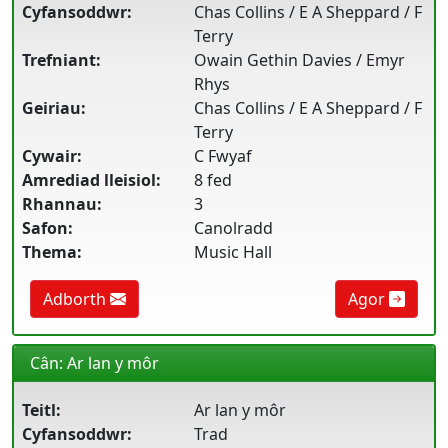
Cyfansoddwr:
Chas Collins / E A Sheppard / F
Terry
Trefniant:
Owain Gethin Davies / Emyr
Rhys
Geiriau:
Chas Collins / E A Sheppard / F
Terry
Cywair:
C Fwyaf
Amrediad lleisiol:
8 fed
Rhannau:
3
Safon:
Canolradd
Thema:
Music Hall
Adborth
Agor
Cân: Ar lan y môr
Teitl:
Ar lan y môr
Cyfansoddwr:
Trad