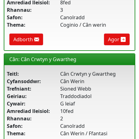
Amrediad lleisiol:
8fed
Rhannau:
3
Safon:
Canolradd
Thema:
Coginio / Cân werin
Adborth
Agor
Cân: Cân Crwtyn y Gwartheg
Teitl:
Cân Crwtyn y Gwartheg
Cyfansoddwr:
Cân Werin
Trefniant:
Sioned Webb
Geiriau:
Traddodiadol
Cywair:
G leiaf
Amrediad lleisiol:
10fed
Rhannau:
2
Safon:
Canolradd
Thema:
Cân Werin / Ffantasi