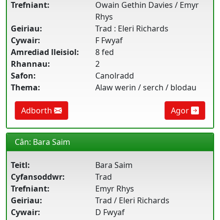
Trefniant:
Owain Gethin Davies / Emyr
Rhys
Geiriau:
Trad : Eleri Richards
Cywair:
F Fwyaf
Amrediad lleisiol:
8 fed
Rhannau:
2
Safon:
Canolradd
Thema:
Alaw werin / serch / blodau
Adborth
Agor
Cân: Bara Saim
Teitl:
Bara Saim
Cyfansoddwr:
Trad
Trefniant:
Emyr Rhys
Geiriau:
Trad / Eleri Richards
Cywair:
D Fwyaf