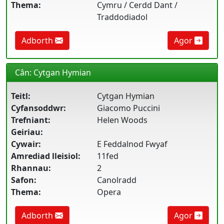
Thema:
Cymru / Cerdd Dant /
Traddodiadol
Adborth
Agor
Cân: Cytgan Hymian
Teitl:
Cytgan Hymian
Cyfansoddwr:
Giacomo Puccini
Trefniant:
Helen Woods
Geiriau:
Cywair:
E Feddalnod Fwyaf
Amrediad lleisiol:
11fed
Rhannau:
2
Safon:
Canolradd
Thema:
Opera
Adborth
Agor