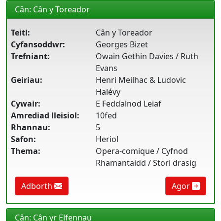
Cân: Cân y Toreador
Teitl:
Cân y Toreador
Cyfansoddwr:
Georges Bizet
Trefniant:
Owain Gethin Davies / Ruth
Evans
Geiriau:
Henri Meilhac & Ludovic
Halévy
Cywair:
E Feddalnod Leiaf
Amrediad lleisiol:
10fed
Rhannau:
5
Safon:
Heriol
Thema:
Opera-comique / Cyfnod
Rhamantaidd / Stori drasig
Adborth
Agor
Cân: Cân yr Elfennau