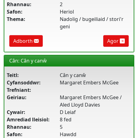
Rhannau:
2
Safon:
Heriol
Thema:
Nadolig / bugeiliaid / stori'r
geni
Adborth
Agor
Cân: Cân y canŵ
Teitl:
Cân y canŵ
Cyfansoddwr:
Margaret Embers McGee
Trefniant:
Geiriau:
Margaret Embers McGee /
Aled Lloyd Davies
Cywair:
D Leiaf
Amrediad lleisiol:
8 fed
Rhannau:
5
Safon:
Hawdd