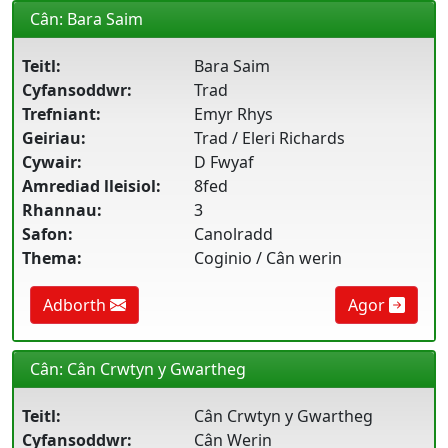
Cân: Bara Saim
Teitl:
Bara Saim
Cyfansoddwr:
Trad
Trefniant:
Emyr Rhys
Geiriau:
Trad / Eleri Richards
Cywair:
D Fwyaf
Amrediad lleisiol:
8fed
Rhannau:
3
Safon:
Canolradd
Thema:
Coginio / Cân werin
Adborth
Agor
Cân: Cân Crwtyn y Gwartheg
Teitl:
Cân Crwtyn y Gwartheg
Cyfansoddwr:
Cân Werin