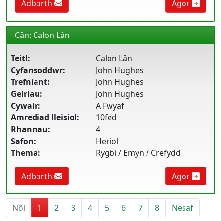
Adborth
Agor
Cân: Calon Lân
Teitl:
Calon Lân
Cyfansoddwr:
John Hughes
Trefniant:
John Hughes
Geiriau:
John Hughes
Cywair:
A Fwyaf
Amrediad lleisiol:
10fed
Rhannau:
4
Safon:
Heriol
Thema:
Rygbi / Emyn / Crefydd
Adborth
Agor
Nôl
1
2
3
4
5
6
7
8
Nesaf