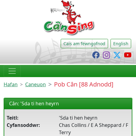
CânSing
Cais am fewngofnod
English
Cânsing Faceb
Cânsing I
Cânsi
C
Pob Cân [88 Adnodd]
Hafan
Caneuon
Cân: 'Sda ti hen heyrn
Teitl:
'Sda ti hen heyrn
Cyfansoddwr:
Chas Collins / E A Sheppard / F
Terry