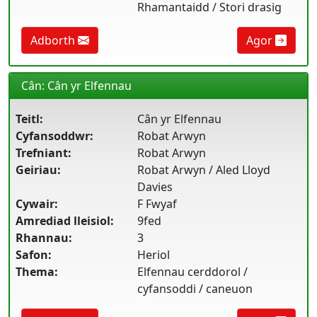
Rhamantaidd / Stori drasig
Adborth
Agor
Cân: Cân yr Elfennau
Teitl:
Cân yr Elfennau
Cyfansoddwr:
Robat Arwyn
Trefniant:
Robat Arwyn
Geiriau:
Robat Arwyn / Aled Lloyd
Davies
Cywair:
F Fwyaf
Amrediad lleisiol:
9fed
Rhannau:
3
Safon:
Heriol
Thema:
Elfennau cerddorol /
cyfansoddi / caneuon