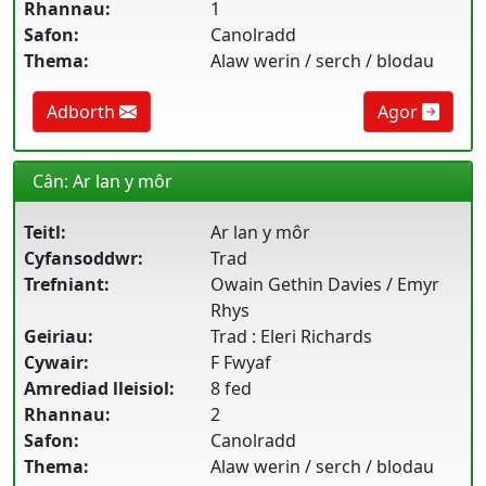
Rhannau:
1
Safon:
Canolradd
Thema:
Alaw werin / serch / blodau
Adborth
Agor
Cân: Ar lan y môr
Teitl:
Ar lan y môr
Cyfansoddwr:
Trad
Trefniant:
Owain Gethin Davies / Emyr
Rhys
Geiriau:
Trad : Eleri Richards
Cywair:
F Fwyaf
Amrediad lleisiol:
8 fed
Rhannau:
2
Safon:
Canolradd
Thema:
Alaw werin / serch / blodau