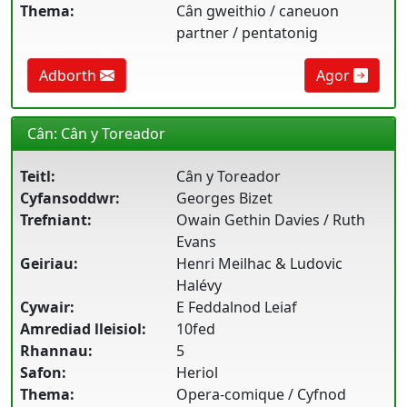
Thema:
Cân gweithio / caneuon
partner / pentatonig
Adborth
Agor
Cân: Cân y Toreador
Teitl:
Cân y Toreador
Cyfansoddwr:
Georges Bizet
Trefniant:
Owain Gethin Davies / Ruth
Evans
Geiriau:
Henri Meilhac & Ludovic
Halévy
Cywair:
E Feddalnod Leiaf
Amrediad lleisiol:
10fed
Rhannau:
5
Safon:
Heriol
Thema:
Opera-comique / Cyfnod