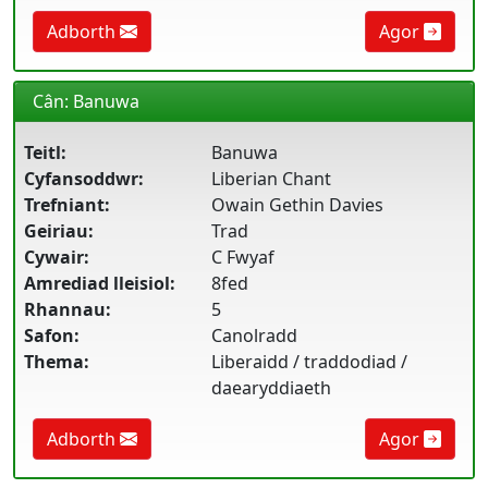
Adborth
Agor
Cân: Banuwa
Teitl:
Banuwa
Cyfansoddwr:
Liberian Chant
Trefniant:
Owain Gethin Davies
Geiriau:
Trad
Cywair:
C Fwyaf
Amrediad lleisiol:
8fed
Rhannau:
5
Safon:
Canolradd
Thema:
Liberaidd / traddodiad /
daearyddiaeth
Adborth
Agor