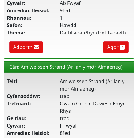
Cywair:
Ab Fwyaf
Amrediad lleisiol:
9fed
Rhannau:
1
Safon:
Hawdd
Thema:
Dathliadau/byd/trefftadaeth
Adborth
Agor
Cân: Am weissen Strand (Ar lan y môr Almaeneg)
Teitl:
Am weissen Strand (Ar lan y
môr Almaeneg)
Cyfansoddwr:
trad
Trefniant:
Owain Gethin Davies / Emyr
Rhys
Geiriau:
trad
Cywair:
F Fwyaf
Amrediad lleisiol:
8fed