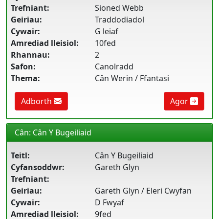
Trefniant:
Sioned Webb
Geiriau:
Traddodiadol
Cywair:
G leiaf
Amrediad lleisiol:
10fed
Rhannau:
2
Safon:
Canolradd
Thema:
Cân Werin / Ffantasi
Adborth
Agor
Cân: Cân Y Bugeiliaid
Teitl:
Cân Y Bugeiliaid
Cyfansoddwr:
Gareth Glyn
Trefniant:
Geiriau:
Gareth Glyn / Eleri Cwyfan
Cywair:
D Fwyaf
Amrediad lleisiol:
9fed