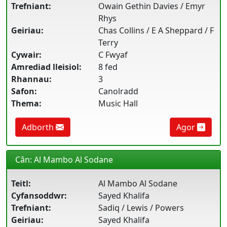
Trefniant:
Owain Gethin Davies / Emyr
Rhys
Geiriau:
Chas Collins / E A Sheppard / F
Terry
Cywair:
C Fwyaf
Amrediad lleisiol:
8 fed
Rhannau:
3
Safon:
Canolradd
Thema:
Music Hall
Adborth
Agor
Cân: Al Mambo Al Sodane
Teitl:
Al Mambo Al Sodane
Cyfansoddwr:
Sayed Khalifa
Trefniant:
Sadiq / Lewis / Powers
Geiriau:
Sayed Khalifa