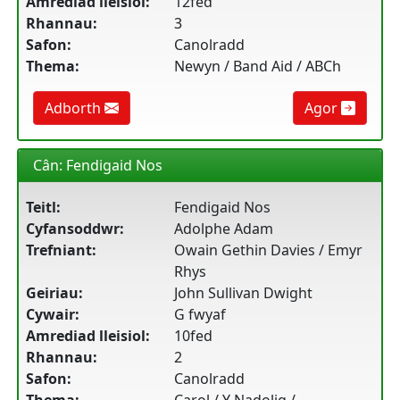
Amrediad lleisiol:
12fed
Rhannau:
3
Safon:
Canolradd
Thema:
Newyn / Band Aid / ABCh
Adborth
Agor
Cân: Fendigaid Nos
Teitl:
Fendigaid Nos
Cyfansoddwr:
Adolphe Adam
Trefniant:
Owain Gethin Davies / Emyr
Rhys
Geiriau:
John Sullivan Dwight
Cywair:
G fwyaf
Amrediad lleisiol:
10fed
Rhannau:
2
Safon:
Canolradd