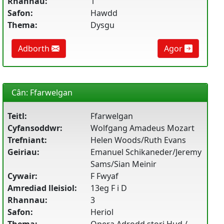
Rhannau:
1
Safon:
Hawdd
Thema:
Dysgu
Adborth
Agor
Cân: Ffarwelgan
Teitl:
Ffarwelgan
Cyfansoddwr:
Wolfgang Amadeus Mozart
Trefniant:
Helen Woods/Ruth Evans
Geiriau:
Emanuel Schikaneder/Jeremy
Sams/Sian Meinir
Cywair:
F Fwyaf
Amrediad lleisiol:
13eg F i D
Rhannau:
3
Safon:
Heriol