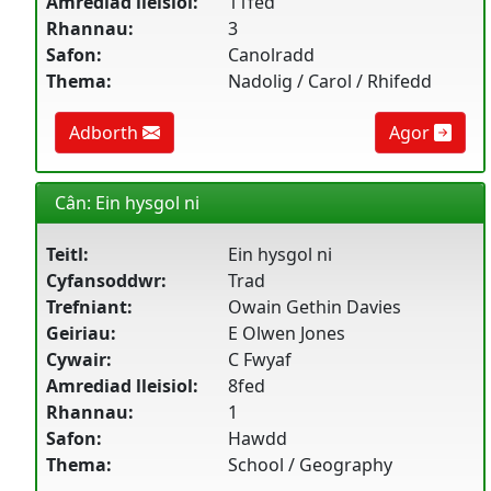
Amrediad lleisiol:
11fed
Rhannau:
3
Safon:
Canolradd
Thema:
Nadolig / Carol / Rhifedd
Adborth
Agor
Cân: Ein hysgol ni
Teitl:
Ein hysgol ni
Cyfansoddwr:
Trad
Trefniant:
Owain Gethin Davies
Geiriau:
E Olwen Jones
Cywair:
C Fwyaf
Amrediad lleisiol:
8fed
Rhannau:
1
Safon:
Hawdd
Thema:
School / Geography