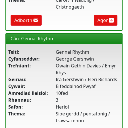
Thema:
Carol / Y Nadolig /
Cristnogaeth
Adborth
Agor
Cân: Gennai Rhythm
Teitl:
Gennai Rhythm
Cyfansoddwr:
George Gershwin
Trefniant:
Owain Gethin Davies / Emyr
Rhys
Geiriau:
Ira Gershwin / Eleri Richards
Cywair:
B feddalnod Fwyaf
Amrediad lleisiol:
10fed
Rhannau:
3
Safon:
Heriol
Thema:
Sioe gerdd / pentatonig /
trawsacennu