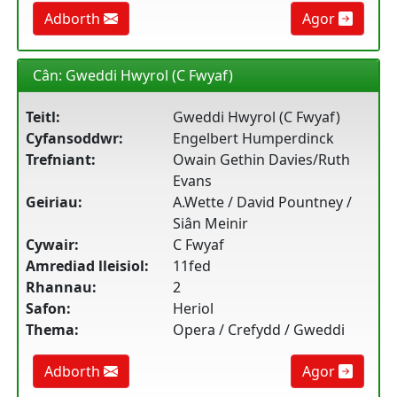
Adborth
Agor
Cân: Gweddi Hwyrol (C Fwyaf)
Teitl:
Gweddi Hwyrol (C Fwyaf)
Cyfansoddwr:
Engelbert Humperdinck
Trefniant:
Owain Gethin Davies/Ruth
Evans
Geiriau:
A.Wette / David Pountney /
Siân Meinir
Cywair:
C Fwyaf
Amrediad lleisiol:
11fed
Rhannau:
2
Safon:
Heriol
Thema:
Opera / Crefydd / Gweddi
Adborth
Agor