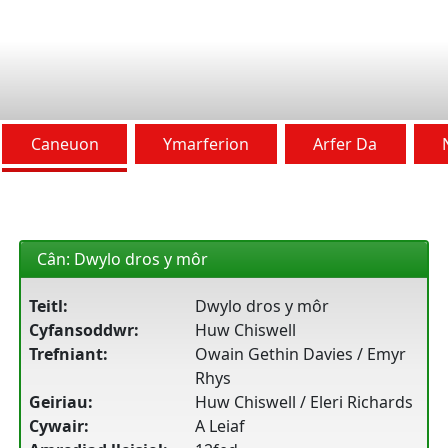
Caneuon
Ymarferion
Arfer Da
Cân: Dwylo dros y môr
Teitl:
Dwylo dros y môr
Cyfansoddwr:
Huw Chiswell
Trefniant:
Owain Gethin Davies / Emyr
Rhys
Geiriau:
Huw Chiswell / Eleri Richards
Cywair:
A Leiaf