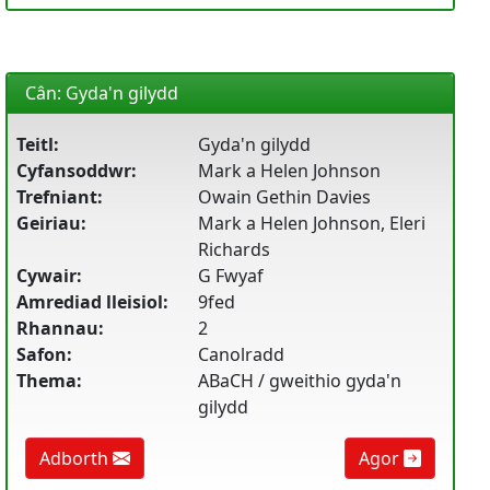
Cân: Gyda'n gilydd
Teitl:
Gyda'n gilydd
Cyfansoddwr:
Mark a Helen Johnson
Trefniant:
Owain Gethin Davies
Geiriau:
Mark a Helen Johnson, Eleri
Richards
Cywair:
G Fwyaf
Amrediad lleisiol:
9fed
Rhannau:
2
Safon:
Canolradd
Thema:
ABaCH / gweithio gyda'n
gilydd
Adborth
Agor